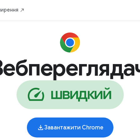
ь
Безпека
Для вас
Від Google
Зав
ширення
Вебпереглядач
з
п
е
е
б
ц
в
і
Завантажити Chrome