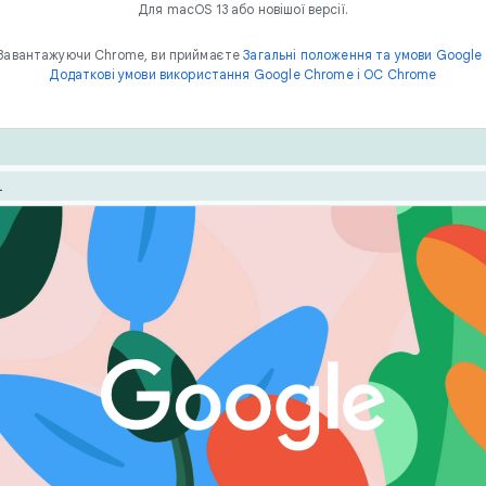
Для macOS 13 або новішої версії.
Завантажуючи Chrome, ви приймаєте
Загальні положення та умови Google
Додаткові умови використання Google Chrome і ОС Chrome
Продуктивність Chrome – наш пріоритет. Оптимізуйте
е
спо
ш
в
и
д
к
и
й
вебпереглядача за допомогою таких функцій, як режим
енергозбереження й заощадження пам’яті.
робити будь-що 
Інтернеті