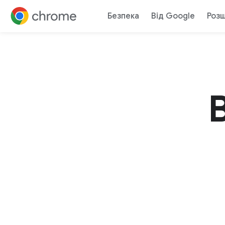
Швидкіст
Безпека
Від Google
Роз
Перейти до контенту