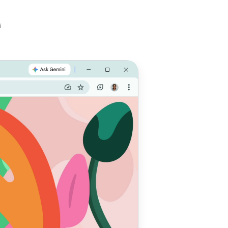
і
 роботу
сіб
в