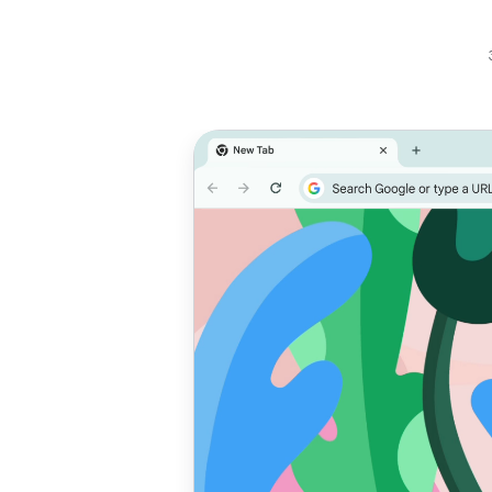
Максимальна
Ц
продуктивність