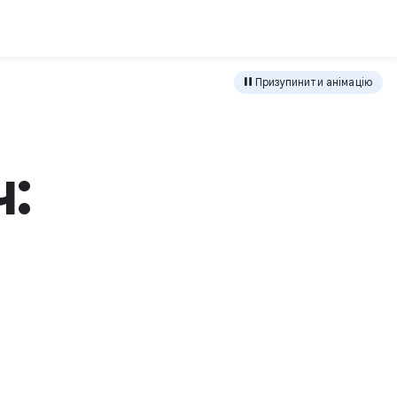
антажити
Призупинити анімацію
: