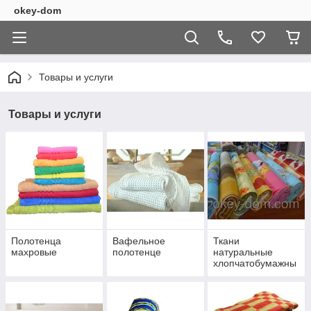
okey-dom
Товары и услуги
Товары и услуги
Полотенца
Вафельное
Ткани
махровые
полотенце
натуральные
хлопчатобумажны
е для постельного
белья