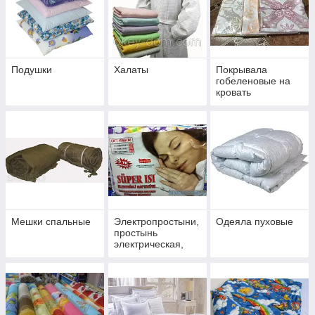
Подушки
Халаты
Покрывала
гобеленовые на
кровать
Мешки спальные
Электропростыни,
Одеяла пуховые
простынь
электрическая,
простынь с
подогревом