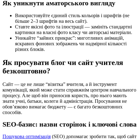
Як уникнути аматорського вигляду
Використовуйте єдиний стиль кольорів і шрифтів (не
більше 2–3 шрифтів на весь сайт).
Ставте якісні фото та ілюстрації — замініть стандартні
картинки на власні фото класу чи авторські матеріали.
Уникайте “зайвих прикрас”: миготливих анімацій,
яскравих фонових зображень чи надмірної кількості
різних блоків.
Як просувати блог чи сайт учителя
безкоштовно?
Сайт — це не лише “візитка” вчителя, а й інструмент
комунікації, який може стати справжнім центром навчального
процесу. Але щоб він приносив користь, про нього мають
знати учні, батьки, колеги й адміністрація. Просування не
обов’язково вимагає бюджету — є багато безкоштовних
способів.
SEO-базис: назви сторінок і ключові слова
Пошукова оптимізація
(SEO) допомагає зробити так, щоб сайт