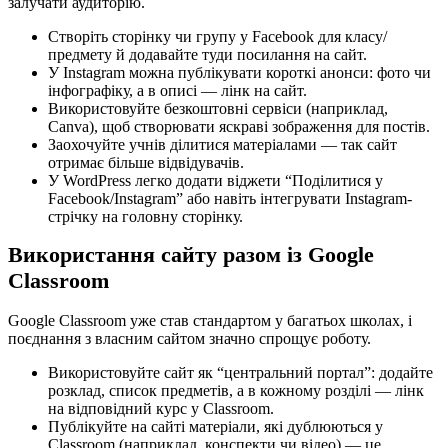
залучати аудиторію.
Створіть сторінку чи групу у Facebook для класу/
предмету й додавайте туди посилання на сайт.
У Instagram можна публікувати короткі анонси: фото чи
інфографіку, а в описі — лінк на сайт.
Використовуйте безкоштовні сервіси (наприклад,
Canva), щоб створювати яскраві зображення для постів.
Заохочуйте учнів ділитися матеріалами — так сайт
отримає більше відвідувачів.
У WordPress легко додати віджети “Поділитися у
Facebook/Instagram” або навіть інтегрувати Instagram-
стрічку на головну сторінку.
Використання сайту разом із Google
Classroom
Google Classroom уже став стандартом у багатьох школах, і
поєднання з власним сайтом значно спрощує роботу.
Використовуйте сайт як “центральний портал”: додайте
розклад, список предметів, а в кожному розділі — лінк
на відповідний курс у Classroom.
Публікуйте на сайті матеріали, які дублюються у
Classroom (наприклад, конспекти чи відео) — це