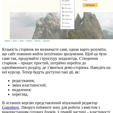
Кількість сторінок ви визначаєте самі, однак варто розуміти,
що сайт повинен вийти інтуїтивно зрозумілим. Щоб це було
саме так, продумайте структуру заздалегідь. Створення
сторінок – процес простий, потрібно перейти до
однойменного розділу, де з’явиться демо-сторінка. Наведіть на
неї курсор. Тепер будуть доступні такі дії, як:
редагування;
зміна властивостей;
видалення;
перегляд.
В останніх версіях представлений візуальний редактор
Gutenberg
. Ліворуч побачите зону для роботи з вмістом з
використанням готових блоків, у правій частині – властивості