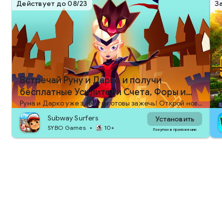
Действует до 08/23
З
Встречай Руну и Дарко и получи
бесплатные Усилители Счета, Форы и
Ключи!
Руна и Дарко уже здесь и готовы зажечь! Открой новый Мегадуэт прямо сейчас и получи все необходимое для начала волшебного приключения: бесплатные Усилители Счета, Форы и Ключи.
Subway Surfers
Установить
•
SYBO Games
10+
Покупки в приложении