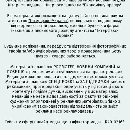
Використання матеріалів сайту лише за умови посилання (для
інтернет-видань - гіперпосилання) на "Економічну правду".
Всі матеріали, які розміщені на цьому сайті із посиланням на
агентство
"Інтерфакс-Україна"
, не підлягають подальшому
відтворенню та/чи розповсюдженню в будь-якій формі,
інакше як з письмового дозволу агентства "Інтерфакс-
Україна".
Будь-яке копіювання, передрук та відтворення фотографічних
творів та/або аудіовізуальних творів правовласника Getty
Images - суворо забороняється.
Матеріали з плашкою PROMOTED, НОВИНИ КОМПАНІЙ та
ПОЗИЦІЯ є рекламними та публікуються на правах реклами.
Редакція може не поділяти погляди, які в них промотуються.
Матеріали з плашкою СПЕЦПРОЄКТ та ЗА ПІДТРИМКИ також є
рекламними, проте редакція бере участь у підготовці цього
контенту і поділяє думки, висловлені у цих матеріалах.
Редакція не несе відповідальності за факти та оціночні
судження, оприлюднені у рекламних матеріалах. Згідно з
українським законодавством відповідальність за зміст
реклами несе рекламодавець.
Cубєкт у сфері онлайн-медіа; ідентифікатор медіа - R40-02163.