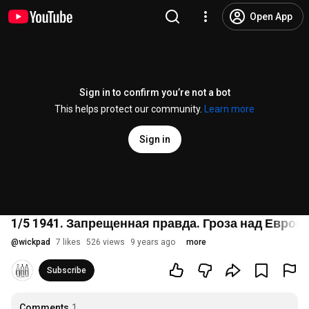
Open App
Sign in to confirm you’re not a bot
This helps protect our community.
Learn more
Sign in
1/5 1941. Запрещенная правда. Гроза над Европ
@
wickpad
7 likes
526 views
9 years ago
more
Subscribe
Comments
1