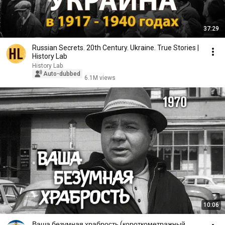
37:29
Russian Secrets. 20th Century. Ukraine. True Stories |
History Lab
History Lab
Auto-dubbed
6.1M views
10:06
Ваша безумная храбрость (короткометражный