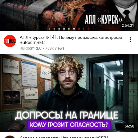
2:54:21
АПЛ «Курск» К-141. Почему произошла катастрофа.
RuRoomREC
RuRoomREC
•
768K views
56:50