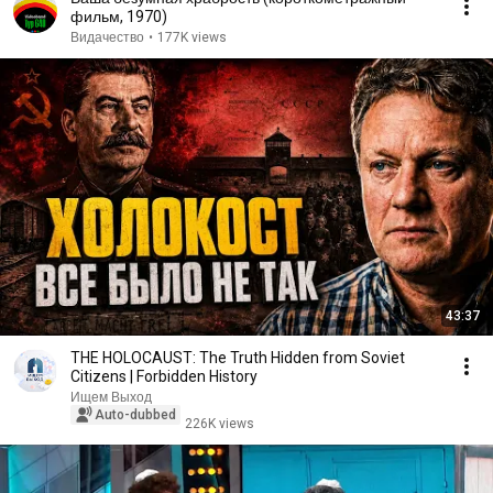
фильм, 1970)
Видачество
•
177K views
43:37
THE HOLOCAUST: The Truth Hidden from Soviet
Citizens | Forbidden History
Ищем Выход
Auto-dubbed
226K views