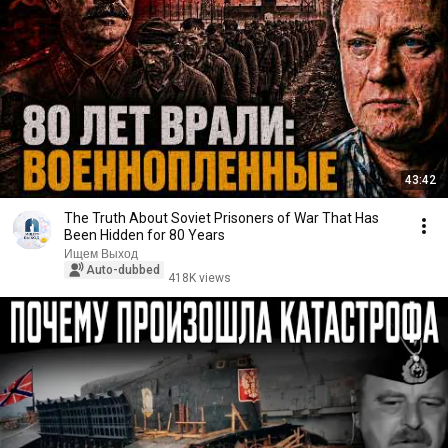
43:42
The Truth About Soviet Prisoners of War That Has
Been Hidden for 80 Years
Ищем Выход
Auto-dubbed
418K views