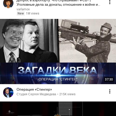
Допрос в аэропорту. Что спрашивает ФСБ? |
Уголовные дела за донаты, отношение к войне и
Навальному
varlamov
New
1M views
37:30
Операция «Стингер»
Студия Сергея Медведева
•
215K views