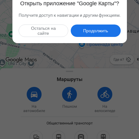
Открыть приложение "Google Карты"?
Получите доступ к навигации и другим функциям.
Остаться на
Продолжить
сайте

Где я?
Маршруты
На
Пешком
На
автомобиле
велосипеде
Общественный транспорт