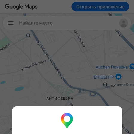
Открыть приложение

Найдите место