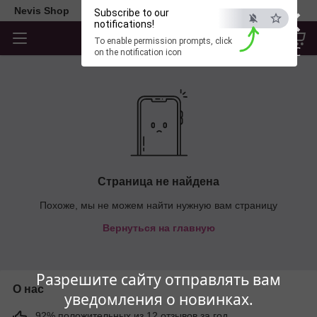
×
Nevis Shop
Subscribe to our
notifications!
To enable permission prompts, click
ESC
on the notification icon
Страница не найдена
Похоже, мы не можем найти нужную вам страницу
Вернуться на главную
Разрешите сайту отправлять вам
О нас
уведомления о новинках.
92% положительных из 12 отзывов за год