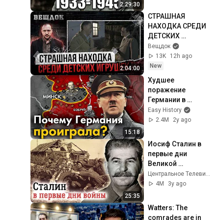
Третьего рейха
2:29:30
CTPAШНАЯ 
НАХОДКА СРЕДИ 
ДЕТСКИХ 
ИГРУШЕК 
Вещдок
П0ТРЯСЛА 
13K
12h ago
БЕЛГОРОД В 1976 
New
2:04:00
ГОДУ | ЧТО 
Худшее 
СКРЫЛИ 
поражение 
СОВЕТСКИЕ 
Германии в 
ВЛАСТИ?
истории. Операция 
Easy History
Багратион с точки 
2.4M
2y ago
зрения немцев.
15:18
Иосиф Сталин в 
первые дни 
Великой 
Отечественной 
Центральное Телевидение
войны
4M
3y ago
25:35
Watters: The 
comrades are in 