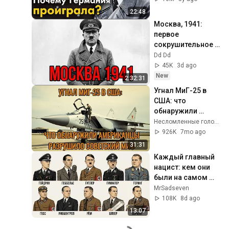
22:48
Москва, 1941: 
первое 
сокрушительное 
поражение 
Dd Dd
Гитлера- 
45K
3d ago
ДОКУМЕНТАЛЬНЫ
New
2:32:31
Й ФИЛЬМ .
Угнал МиГ-25 в 
США: что 
обнаружили 
американцы 
Несломленные голоса Союза
разрушило 
926K
7mo ago
советский миф
31:31
Каждый главный 
нацист: кем они 
были на самом 
деле
MrSadseven
108K
8d ago
13:07