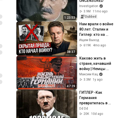
UNCENSORED
Investigation
3.9M
11mo ago
Dubbed
1:23:53
Нам врали о войне 
80 лет. Сталин и 
Гитлер: кто на 
самом деле её 
Ищем Выход
развязал | 
619K
4mo ago
Кузахметов
38:37
Каково жить в 
стране, начавшей 
войну | Немцы 
1939—1945 
Максим Кац
(English subtitles) 
3.3M
1y ago
@Max_Katz
47:29
ГИТЛЕР -Как 
Германия 
превратилась в 
машину террора | 
Dd Dd
Взлёт и крах 
20K
10d ago