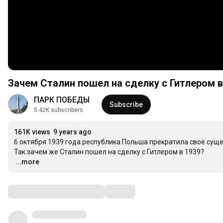
Зачем Сталин пошел на сделку с Гитлером в
ПАРК ПОБЕДЫ
Subscribe
5.42K subscribers
161K views
9 years ago
6 октября 1939 года республика Польша прекратила своё суще
…
...more
Comments