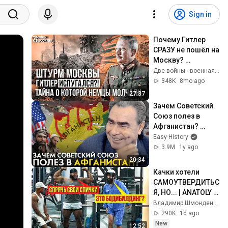
Sign in
Почему Гитлер 
СРАЗУ не пошёл на 
Москву? 
РЕАЛЬНАЯ 
Две войны - военная история
причина
348K
8mo ago
27:37
Зачем Советский 
Союз полез в 
Афганистан? 
Советско-
Easy History
Афганская война.
3.9M
1y ago
20:34
Качки хотели 
САМОУТВЕРДИТЬС
Я, НО... | ANATOLY 
Gym Prank
Владимир Шмонденко
290K
1d ago
New
12:52