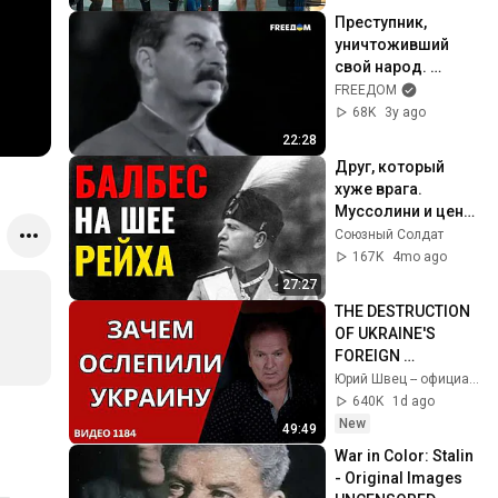
Преступник, 
уничтоживший 
свой народ. 
СТАЛИН | 
FREEДOM
Последний день 
68K
3y ago
диктатора
22:28
Друг, который 
хуже врага. 
Муссолини и цена 
провальной 
Союзный Солдат
дружбы
167K
4mo ago
27:27
THE DESTRUCTION 
OF UKRAINE'S 
FOREIGN 
INTELLIGENCE 
Юрий Швец -- официальный канал
SERVICE / 
640K
1d ago
ECONOMIST: EU 
New
49:49
MUST FORCE KYIV 
War in Color: Stalin 
TO END ...
- Original Images 