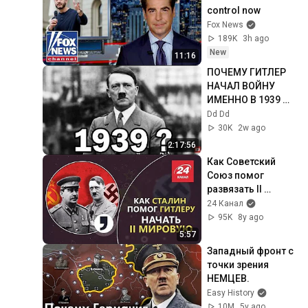
control now
Fox News
189K
3h ago
New
11:16
ПОЧЕМУ ГИТЛЕР 
НАЧАЛ ВОЙНУ 
ИМЕННО В 1939 
ГОДУ ? - полная 
Dd Dd
история
30K
2w ago
2:17:56
Как Советский 
Союз помог 
развязать ІІ 
Мировую, Кома
24 Канал
95K
8y ago
5:57
Западный фронт с 
точки зрения 
НЕМЦЕВ.
Easy History
10M
5y ago