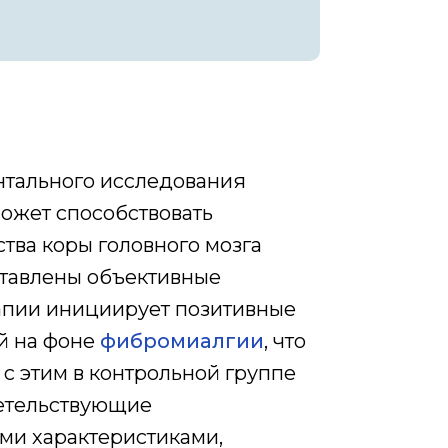
нтального исследования
может способствовать
тва коры головного мозга
ставлены объективные
рапии инициирует позитивные
й на фоне
фибромиалгии
, что
с этим в контрольной группе
детельствующие
ми характеристиками,