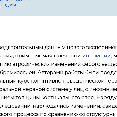
 синдром
редварительным данным нового экспериме
рапия, применяемая в лечении
инсомний
, 
тию атрофических изменений серого вещес
ибромиалгией. Авторами работы были пред
едельный курс когнитивно-поведенческой те
ральной нервной системе у лиц с инсомние
ием толщины кортикального слоя. Наряду 
сследовании, наблюдались изменения, сви
кого процесса по сравнению со структурны