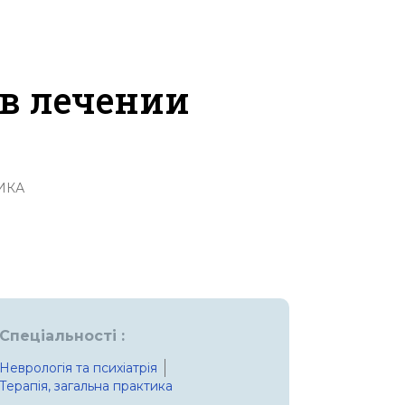
 в лечении
ИКА
Спеціальності :
Неврологія та психіатрія
Терапія, загальна практика