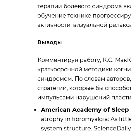
терапии болевого синдрома в
обучение технике прогрессир
активности, визуальной релакс
Выводы
Комментируя работу, К.С. Мак
краткосрочной методики когн
синдромом. По словам авторо
стратегий, которые бы способ
импульсами нарушений пласти
American Academy of Sleep
atrophy in fibromyalgia: As lit
system structure. ScienceDaily,