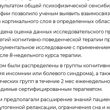
 результатом общей психофизической сенси
афии позволило ученым выявить взаимосвя
кортикального слоя в определенных област
дена оценка данных исследовательского про
тегий когнитивно-поведенческой терапии 
трументальное исследование с применение
сле 8-недельного курса терапии.
зом были распределены в группы когнитивн
я инсомнии или болевого синдрома), а так
ических групп в течение 2 мес еженедельн
одимые сертифицированным терапевтом.
 предполагали расширение знаний пациент
аутогенной релаксации, ограничения сна и 