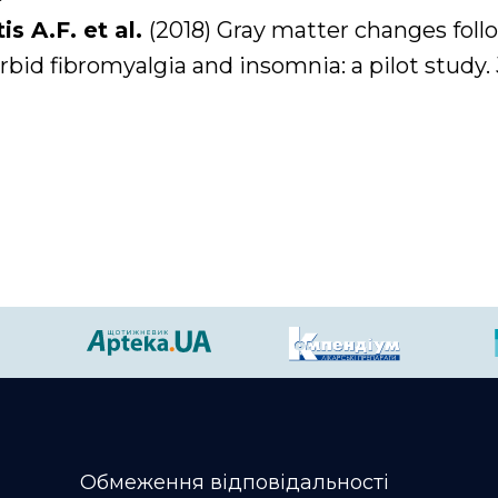
is A.F. et al.
(2018) Gray matter changes foll
id fibromyalgia and insomnia: a pilot study. J.
Обмеження відповідальності