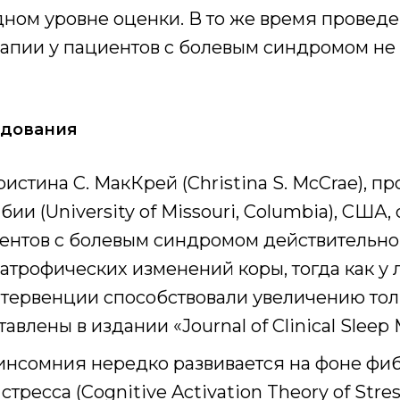
ном уровне оценки. В то же время проведе
апии у пациентов с болевым синдромом не
едования
стина С. МакКрей (Christina S. McCrae), 
и (University of Missouri, Columbia), США, 
ентов с болевым синдромом действительно 
атрофических изменений коры, тогда как у 
тервенции способствовали увеличению тол
влены в издании «Journal of Clinical Sleep M
инсомния нередко развивается на фоне фиб
тресса (Cognitive Activation Theory of Stre