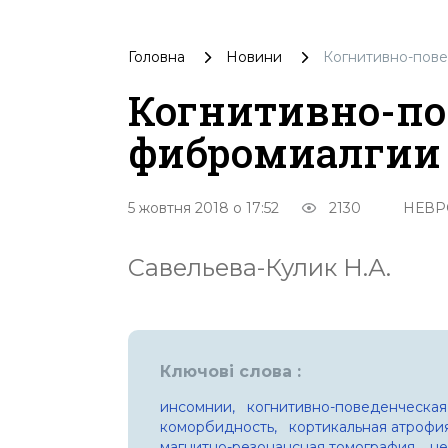
Головна
Новини
Когнитивно-пове
Когнитивно-по
фибромиалгии
5 жовтня 2018 о 17:52
2130
НЕВР
Савельева-Кулик Н.А.
Ключові слова :
инсомнии,
когнитивно-поведенческая
коморбидность,
кортикальная атрофия
магнитно-резонансная томография,
не