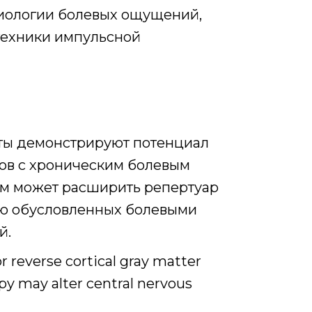
иологии болевых ощущений,
техники импульсной
аты демонстрируют потенциал
ов с хроническим болевым
ем может расширить репертуар
нию обусловленных болевыми
й.
r reverse cortical gray matter
apy may alter central nervous