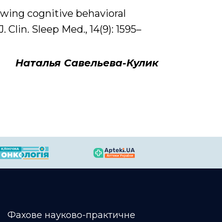
owing cognitive behavioral
 Clin. Sleep Med., 14(9): 1595–
Наталья Савельева-Кулик
Фахове науково-практичне