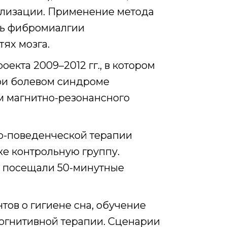
билизации. Применение метода
зь фибромиалгии
ях мозга.
екта 2009–2012 гг., в котором
при болевом синдроме
м магнитно-резонансного
о-поведенческой терапии
же контрольную группу.
о посещали 50-минутные
ов о гигиене сна, обучение
когнитивной терапии. Сценарии