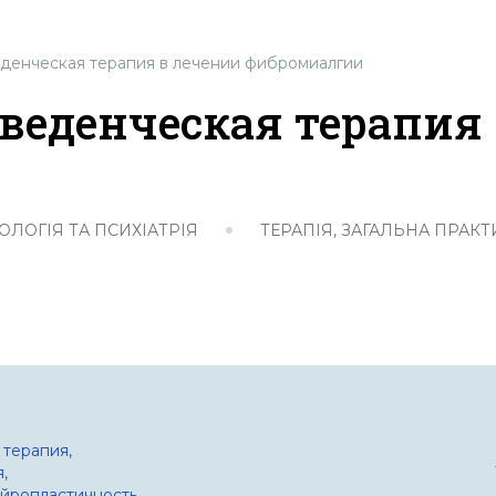
денческая терапия в лечении фибромиалгии
веденческая терапия
ОЛОГІЯ ТА ПСИХІАТРІЯ
ТЕРАПІЯ, ЗАГАЛЬНА ПРАКТ
 терапия,
,
йропластичность,