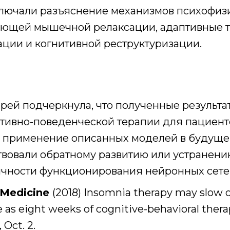
ключали разъяснение механизмов психофиз
ующей мышечной релаксации, адаптивные 
ации и когнитивной реструктуризации.
Крей подчеркнула, что полученные результ
итивно-поведенческой терапии для пациент
в, применение описанных моделей в будущ
ствовали обратному развитию или устране
чности функционирования нейронных сете
 Medicine
(2018) Insomnia therapy may slow o
tle as eight weeks of cognitive-behavioral ther
 Oct. 2.