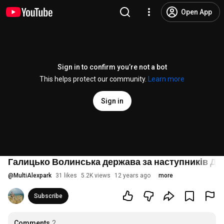
Open App
Sign in to confirm you’re not a bot
This helps protect our community.
Learn more
Sign in
Галицько Волинська держава за наступників Д
@
MultiAlexpark
31 likes
5.2K views
12 years ago
more
Subscribe
Comments
2