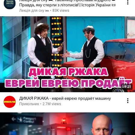
Правда, яку стерли з літописів! | Історія України 📜
Лекція для сну 🛌
•
83K views
19:21
ДИКАЯ РЖАКА - еврей еврею продаёт машину
Прикольчик
•
2.7M views