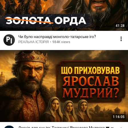
41:28
Чи було насправді монголо-татарське іго?
РЕАЛЬНА ІСТОРІЯ
•
984K views
1:16:05
Лекція для сну 🛌: Таємниці Ярослава Мудрого 👑 —