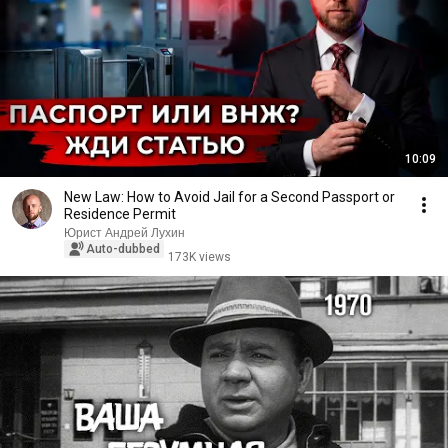
10:09
New Law: How to Avoid Jail for a Second Passport or
Residence Permit
Юрист Андрей Лухин
Auto-dubbed
173K views