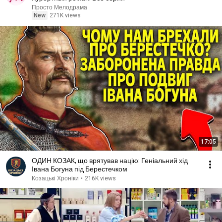
Просто Мелодрама
New
271K views
17:05
ОДИН КОЗАК, що врятував націю: Геніальний хід
Івана Богуна під Берестечком
Козацькі Хроніки
•
216K views