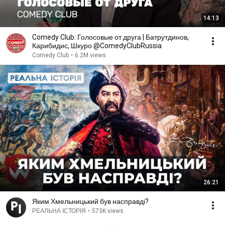
14:13
Comedy Club: Голосовые от друга | Батрутдинов,
Карибидис, Шкуро @ComedyClubRussia
Comedy Club
•
6.2M views
26:21
Яким Хмельницький був насправді?
РЕАЛЬНА ІСТОРІЯ
•
573K views