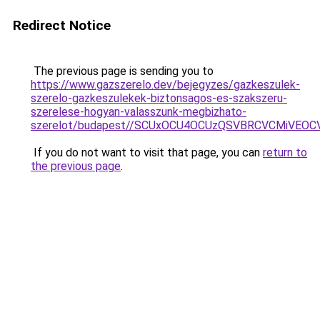
Redirect Notice
The previous page is sending you to
https://www.gazszerelo.dev/bejegyzes/gazkeszulek-
szerelo-gazkeszulekek-biztonsagos-es-szakszeru-
szerelese-hogyan-valasszunk-megbizhato-
szerelot/budapest//SCUxOCU4OCUzQSVBRCVCMiVEO
If you do not want to visit that page, you can
return to
the previous page
.