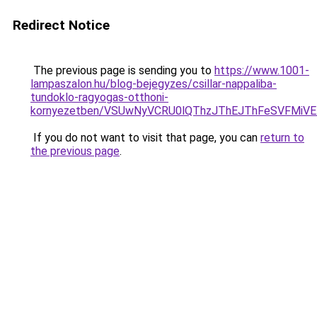
Redirect Notice
The previous page is sending you to
https://www.1001-
lampaszalon.hu/blog-bejegyzes/csillar-nappaliba-
tundoklo-ragyogas-otthoni-
kornyezetben/VSUwNyVCRU0lQThzJThEJThFeSVFMiV
If you do not want to visit that page, you can
return to
the previous page
.