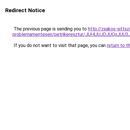
Redirect Notice
The previous page is sending you to
http://zsakos-sitts
problemamentesen/petrikeresztur/JUI4JUJDJUQx
If you do not want to visit that page, you can
return to t