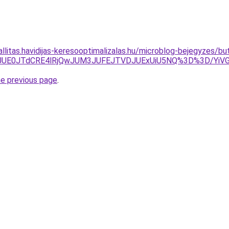
zallitas.havidijas-keresooptimalizalas.hu/microblog-bejegyzes
JUU3JUE0JTdCRE4lRjQwJUM3JUFEJTVDJUExUiU5NQ%3D%3D/
he previous page
.