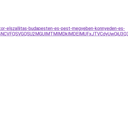
/butor-elszallitas-budapesten-es-pest-megyeben-konnyeden-es-
YiVGNCVFQSVGQSU2MGUlMTMlMDklMDElMUFxJTVCdyUwQiU3Q