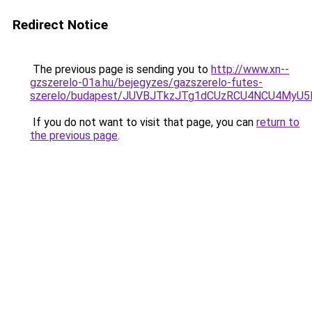
Redirect Notice
The previous page is sending you to
http://www.xn--
gzszerelo-01a.hu/bejegyzes/gazszerelo-futes-
szerelo/budapest/JUVBJTkzJTg1dCUzRCU4NCU4MyU
If you do not want to visit that page, you can
return to
the previous page
.