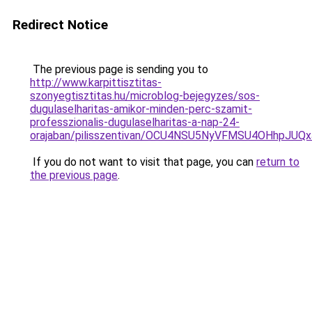
Redirect Notice
The previous page is sending you to
http://www.karpittisztitas-
szonyegtisztitas.hu/microblog-bejegyzes/sos-
dugulaselharitas-amikor-minden-perc-szamit-
professzionalis-dugulaselharitas-a-nap-24-
orajaban/pilisszentivan/OCU4NSU5NyVFMSU4OHhp
If you do not want to visit that page, you can
return to
the previous page
.