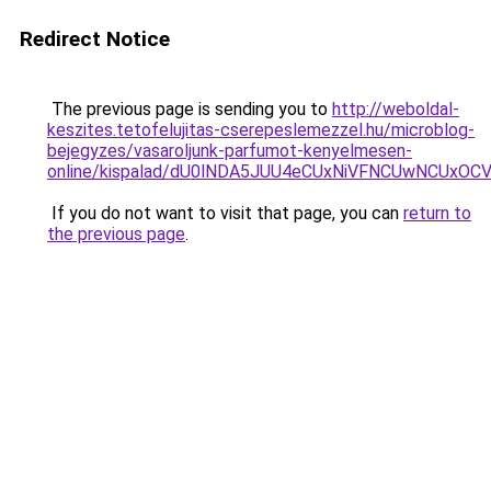
Redirect Notice
The previous page is sending you to
http://weboldal-
keszites.tetofelujitas-cserepeslemezzel.hu/microblog-
bejegyzes/vasaroljunk-parfumot-kenyelmesen-
online/kispalad/dU0lNDA5JUU4eCUxNiVFNCUwNCU
If you do not want to visit that page, you can
return to
the previous page
.