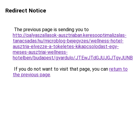
Redirect Notice
The previous page is sending you to
http://palyaszallasok-ausztriaban.keresooptimalizalas-
tanacsadas.hu/microblog-bejegyzes/wellness-hotel-
ausztria-elvezze-a-tokeletes-kikapcsolodast-egy-
meses-ausztriai-wellness-
hotelben/budapest/gyardulo/JTEwJTdGJUJGJTgyJ
If you do not want to visit that page, you can
return to
the previous page
.