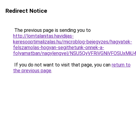
Redirect Notice
The previous page is sending you to
http://lomtalanitas.havidijas-
keresooptimalizalas.hu/microblog-bejegyzes/hagyatek-
felszamolas-hogyan-segithetunk-onnek-a-
folyamatban/nagylengyel/NSU5QyVFRiVGNiVFOSUxM
If you do not want to visit that page, you can
return to
the previous page
.