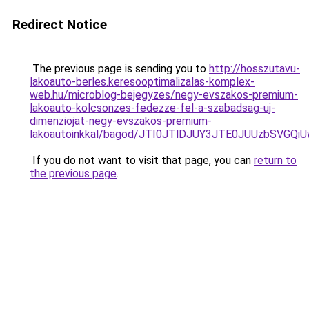
Redirect Notice
The previous page is sending you to
http://hosszutavu-
lakoauto-berles.keresooptimalizalas-komplex-
web.hu/microblog-bejegyzes/negy-evszakos-premium-
lakoauto-kolcsonzes-fedezze-fel-a-szabadsag-uj-
dimenziojat-negy-evszakos-premium-
lakoautoinkkal/bagod/JTI0JTlDJUY3JTE0JUUzbSVG
If you do not want to visit that page, you can
return to
the previous page
.