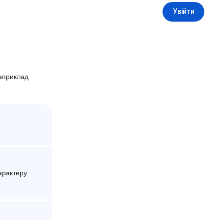
Увійти
наприклад
арактеру