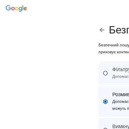
Без
Безпечний пошу
приховує контен
Фільтр
Допомага
Розми
Допомага
можуть 
Вимкн