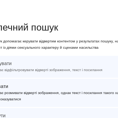
печний пошук
к допомагає керувати відвертим контентом у результатах пошуку, 
т із діями сексуального характеру й сценами насильства
увати
є відфільтровувати відверті зображення, текст і посилання
вати
є розмивати відверті зображення, однак текст і посилання такого х
показуватися
ути