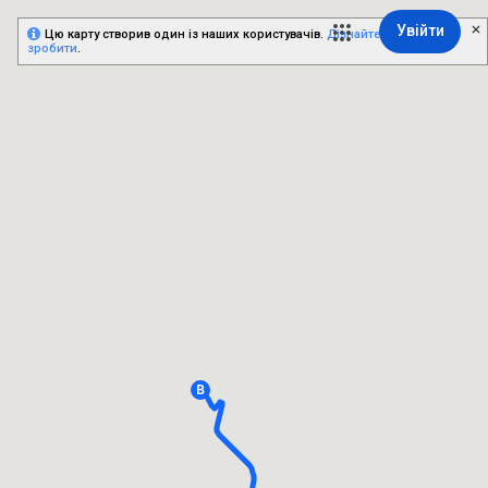
Увійти
Цю карту створив один із наших користувачів.
Дізнайтесь, як це
зробити
.