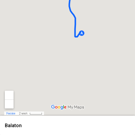
Умови
2 мил.
Balaton