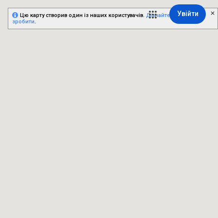
Увійти
Цю карту створив один із наших користувачів.
Дізнайтесь, як це
зробити
.