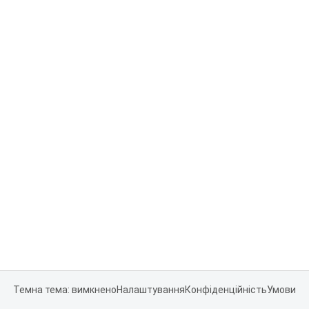
Темна тема: вимкнено
Налаштування
Конфіденційність
Умови